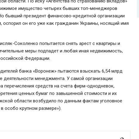
й области. По иску «Агентства по страхованию вкладов»
движимое имущество четырех бывших топ-менеджеров
. Но бывший президент финансово-кредитной организации
, оспорил он его уже как гражданин Украины, носящий имя
сляк-Соколенко попытается снять арест с квартиры и
ичительные меры подпадет и любая иная недвижимость,
 Российской Федерации.
водителей банка «Воронеж» пытаются взыскать 6,54 млрд
ате деятельности менеджмента. У самой организации
за перечисления средств на счета фирм-однодневок,
ретения ценных бумаг по завышенной стоимости и их
жской области возбудило по данным фактам уголовное
 в особо крупном размере»).