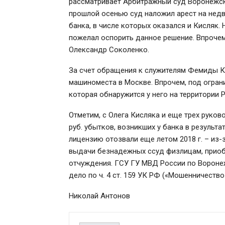
рассматривает Арбитражный суд Воронежско
прошлой осенью суд наложил арест на не
банка, в числе которых оказался и Кисляк
пожелал оспорить данное решение. Впрочем
Олександр Соколенко.
За счет обращения к служителям Фемиды Ки
машиноместа в Москве. Впрочем, под огран
которая обнаружится у него на территории
Отметим, с Олега Кисляка и еще трех руко
руб. убытков, возникших у банка в результ
лицензию отозвали еще летом 2018 г. – из-
выдачи безнадежных ссуд физлицам, приоб
отчуждения. ГСУ ГУ МВД России по Вороне
дело по ч. 4 ст. 159 УК РФ («Мошенничество
Николай Антонов