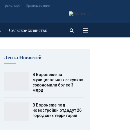
Транспорт
Происшествия
ь
Сельское хозяйство
Лента Новостей
В Воронеже на
муниципальных закупках
сэкономили более 3
млрд
В Воронеже под
новостройки отдадут 26
городских территорий