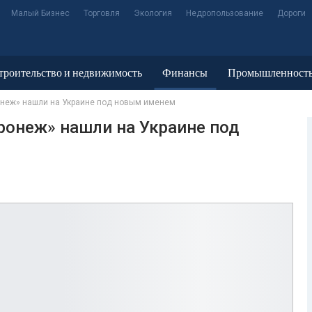
Малый Бизнес
Торговля
Экология
Недропользование
Дороги
троительство и недвижимость
Финансы
Промышленност
онеж» нашли на Украине под новым именем
ронеж» нашли на Украине под