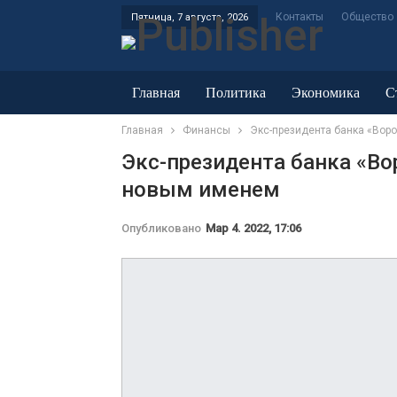
Контакты
Общество
Пятница, 7 августа, 2026
Главная
Политика
Экономика
С
Главная
Финансы
Экс-президента банка «Вор
ЖКХ и энергетика
Экс-президента банка «Во
новым именем
Опубликовано
Мар 4. 2022, 17:06