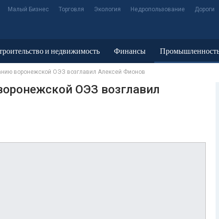
Малый Бизнес
Торговля
Экология
Недропользование
Дороги
троительство и недвижимость
Финансы
Промышленност
нию воронежской ОЭЗ возглавил Алексей Фионов
оронежской ОЭЗ возглавил