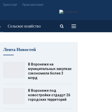
Транспорт
Происшествия
ь
Сельское хозяйство
Лента Новостей
В Воронеже на
муниципальных закупках
сэкономили более 3
млрд
В Воронеже под
новостройки отдадут 26
городских территорий