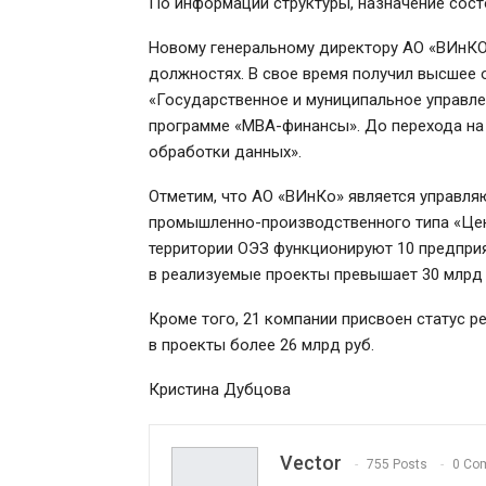
По информации структуры, назначение сост
Новому генеральному директору АО «ВИнКО»
должностях. В свое время получил высшее 
«Государственное и муниципальное управле
программе «МВА-финансы». До перехода на
обработки данных».
Отметим, что АО «ВИнКо» является управл
промышленно-производственного типа «Цен
территории ОЭЗ функционируют 10 предпри
в реализуемые проекты превышает 30 млрд 
Кроме того, 21 компании присвоен статус 
в проекты более 26 млрд руб.
Кристина Дубцова
Vector
755 Posts
0 Co