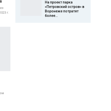
й
На проект парка
«Петровский остров» в
ез
Воронеже потратят
023 г.
более…
лом