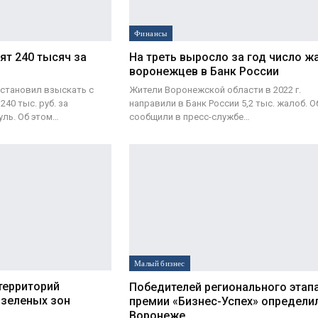
Финансы
т 240 тысяч за
На треть выросло за год число ж
воронежцев в Банк России
остановил взыскать с
Жители Воронежской области в 2022 г.
40 тыс. руб. за
направили в Банк России 5,2 тыс. жалоб. О
уль. Об этом…
сообщили в пресс-службе…
Малый бизнес
 территорий
Победителей регионального этап
 зеленых зон
премии «Бизнес-Успех» определи
Воронеже