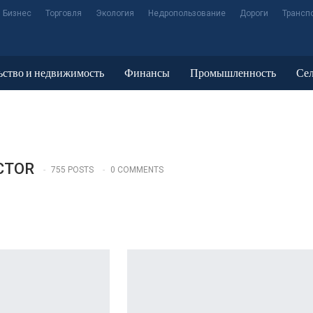
 Бизнес
Торговля
Экология
Недропользование
Дороги
Трансп
ьство и недвижимость
Финансы
Промышленность
Сел
CTOR
755 POSTS
0 COMMENTS