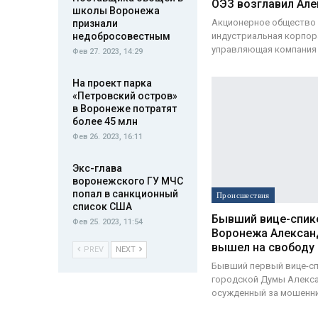
ОЭЗ возглавил Ал
школы Воронежа
Акционерное общество
признали
индустриальная корпор
недобросовестным
управляющая компания 
Фев 27. 2023, 14:29
На проект парка
«Петровский остров»
в Воронеже потратят
более 45 млн
Фев 26. 2023, 16:11
Экс-глава
воронежского ГУ МЧС
попал в санкционный
Происшествия
список США
Бывший вице-спик
Фев 25. 2023, 11:54
Воронежа Алексан
вышел на свободу
PREV
NEXT
Бывший первый вице-с
городской Думы Алекс
осужденный за мошенн