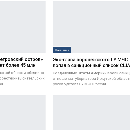
Политика
Петровский остров»
Экс-глава воронежского ГУ МЧС
ят более 45 млн
попал в санкционный список США
жской области объявило
Соединенные Штаты Америки ввели санкц
проектно-изыскательских
отношении губернатора Иркутской области
ва…
руководителя ГУ МЧС России…