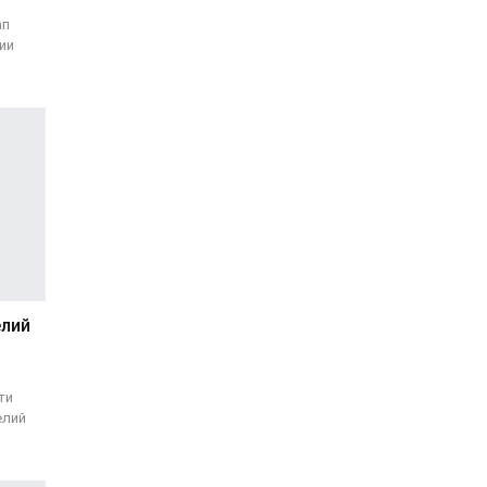
ап
ии
елий
ти
елий