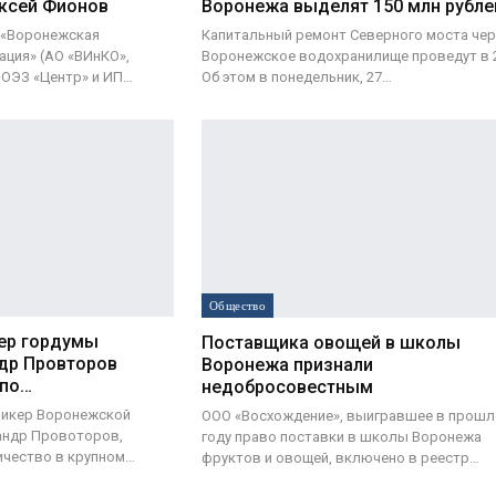
ексей Фионов
Воронежа выделят 150 млн рубле
 «Воронежская
Капитальный ремонт Северного моста чер
ация» (АО «ВИнКО»,
Воронежское водохранилище проведут в 2
ОЭЗ «Центр» и ИП…
Об этом в понедельник, 27…
Общество
ер гордумы
Поставщика овощей в школы
др Провторов
Воронежа признали
 по…
недобросовестным
пикер Воронежской
ООО «Восхождение», выигравшее в прош
андр Провоторов,
году право поставки в школы Воронежа
ичество в крупном…
фруктов и овощей, включено в реестр…