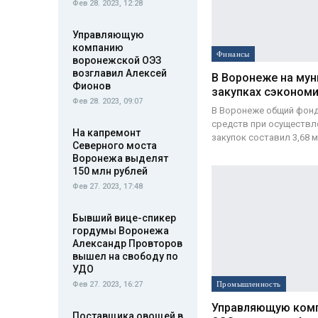
Фев 28. 2023, 12:28
Управляющую
компанию
Финансы
воронежской ОЭЗ
возглавил Алексей
В Воронеже на му
Фионов
закупках сэкономи
Фев 28. 2023, 09:07
В Воронеже общий фон
средств при осуществл
На капремонт
закупок составил 3,68 
Северного моста
Воронежа выделят
150 млн рублей
Фев 27. 2023, 17:48
Бывший вице-спикер
гордумы Воронежа
Александр Провторов
вышел на свободу по
УДО
Промышленность
Фев 27. 2023, 16:27
Управляющую ком
Поставщика овощей в