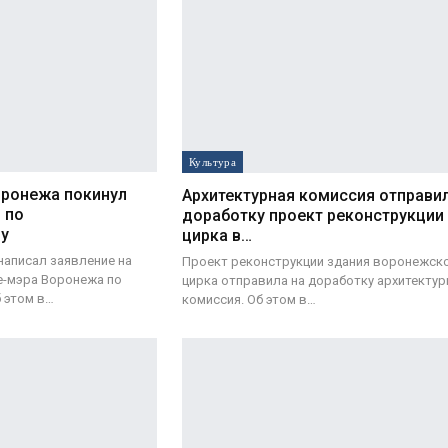
Культура
ронежа покинул
Архитектурная комиссия отправил
 по
доработку проект реконструкции
ву
цирка в…
написал заявление на
Проект реконструкции здания воронежск
е-мэра Воронежа по
цирка отправила на доработку архитектур
 этом в…
комиссия. Об этом в…