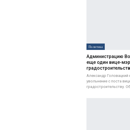
Политика
Администрацию Во
еще один вице-мэр
градостроительст
Александр Головацкий 
увольнение с поста виц
градостроительству. Об