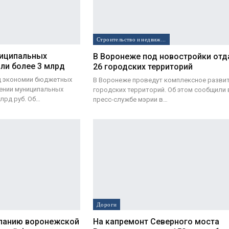
Строительство и недвижимость
ниципальных
В Воронеже под новостройки отд
ли более 3 млрд
26 городских территорий
д экономии бюджетных
В Воронеже проведут комплексное развит
ении муниципальных
городских территорий. Об этом сообщили 
млрд руб. Об…
пресс-службе мэрии в…
Дороги
панию воронежской
На капремонт Северного моста