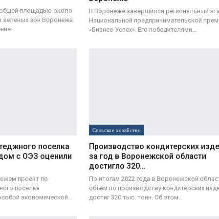
 общей площадью около
В Воронеже завершился региональный эт
в зеленых зон Воронежа.
Национальной предпринимательской прем
ение…
«Бизнес-Успех». Его победителями…
Сельское хозяйство
ттеджного поселка
Производство кондитерских изд
дом с ОЭЗ оценили
за год в Воронежской области
достигло 320…
ежем проект по
По итогам 2022 года в Воронежской облас
ного поселка
объем по производству кондитерских изд
особой экономической…
достиг 320 тыс. тонн. Об этом…