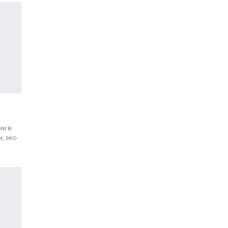
ии в
, экс-