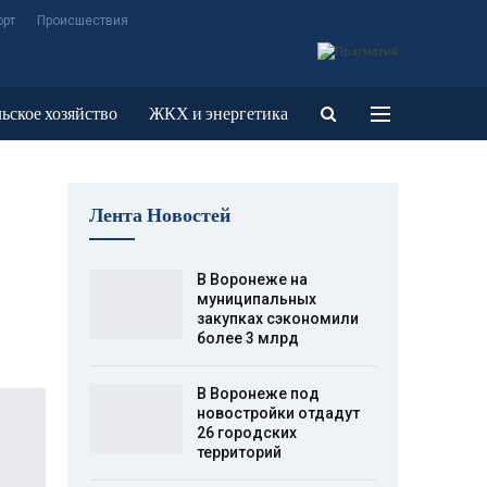
орт
Происшествия
ьское хозяйство
ЖКХ и энергетика
Лента Новостей
В Воронеже на
муниципальных
закупках сэкономили
более 3 млрд
В Воронеже под
новостройки отдадут
26 городских
территорий