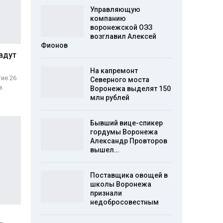
Управляющую
компанию
воронежской ОЭЗ
возглавил Алексей
Фионов
адут
На капремонт
ие 26
Северного моста
в
Воронежа выделят 150
млн рублей
Бывший вице-спикер
гордумы Воронежа
Александр Провторов
вышел…
Поставщика овощей в
школы Воронежа
признали
недобросовестным