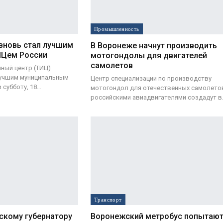
Промышленность
вновь стал лучшим
В Воронеже начнут производить
ИЦем России
мотогондолы для двигателей
самолетов
ный центр (ТИЦ)
лучшим муниципальным
Центр специализации по производству
 субботу, 18…
мотогондол для отечественных самолето
российскими авиадвигателями создадут в
Транспорт
кому губернатору
Воронежский метробус попытают