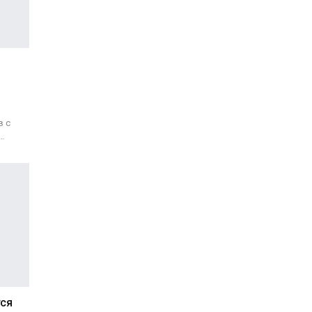
в с
…
ся