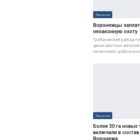
Экология
Воронежцы заплатя
незаконную охоту
Грибановский райсуд п
двоих местных жителей 2
незаконную добычу кос
Экология
Более 30 га новых
включили в состав
Воронежа