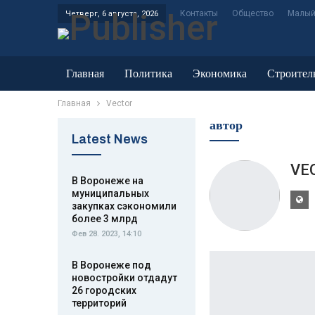
Контакты
Общество
Малый
Четверг, 6 августа, 2026
Главная
Политика
Экономика
Строител
Главная
Vector
автор
Latest News
VE
В Воронеже на
муниципальных
закупках сэкономили
более 3 млрд
Фев 28. 2023, 14:10
В Воронеже под
новостройки отдадут
26 городских
территорий