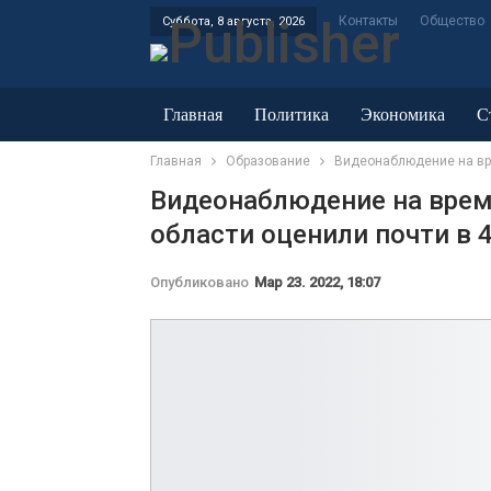
Контакты
Общество
Суббота, 8 августа, 2026
Главная
Политика
Экономика
С
Главная
Образование
Видеонаблюдение на вре
ЖКХ и энергетика
Видеонаблюдение на врем
области оценили почти в 
Опубликовано
Мар 23. 2022, 18:07