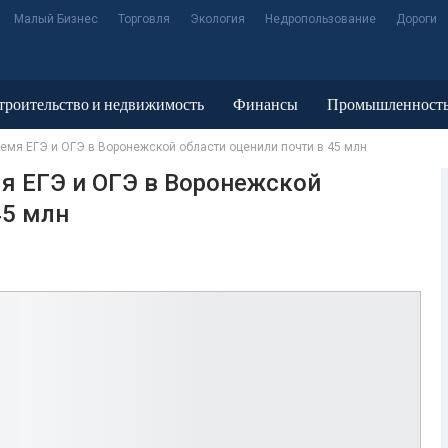
Малый Бизнес
Торговля
Экология
Недропользование
Дороги
троительство и недвижимость
Финансы
Промышленност
мя ЕГЭ и ОГЭ в Воронежской области оценили почти в 45 млн
я ЕГЭ и ОГЭ в Воронежской
45 млн