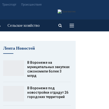
Транспорт
Происшествия
ь
Сельское хозяйство
Лента Новостей
В Воронеже на
муниципальных закупках
сэкономили более 3
млрд
В Воронеже под
новостройки отдадут 26
городских территорий