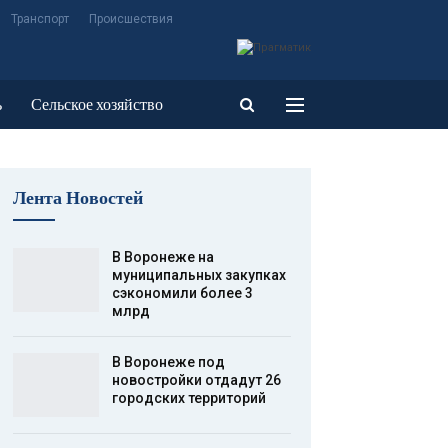
Транспорт
Происшествия
ь
Сельское хозяйство
Лента Новостей
В Воронеже на
муниципальных закупках
сэкономили более 3
млрд
В Воронеже под
новостройки отдадут 26
городских территорий