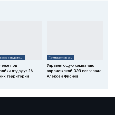
Строительство и недвижимость
Промышленность
неже под
Управляющую компанию
ройки отдадут 26
воронежской ОЭЗ возглавил
ких территорий
Алексей Фионов