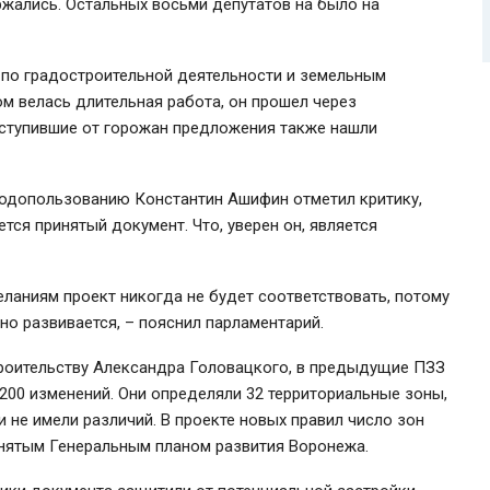
ржались. Остальных восьми депутатов на было на
 по градостроительной деятельности и земельным
 велась длительная работа, он прошел через
оступившие от горожан предложения также нашли
родопользованию Константин Ашифин отметил критику,
тся принятый документ. Что, уверен он, является
ланиям проект никогда не будет соответствовать, потому
но развивается, – пояснил парламентарий.
роительству Александра Головацкого, в предыдущие ПЗЗ
200 изменений. Они определяли 32 территориальные зоны,
и не имели различий. В проекте новых правил число зон
ринятым Генеральным планом развития Воронежа.