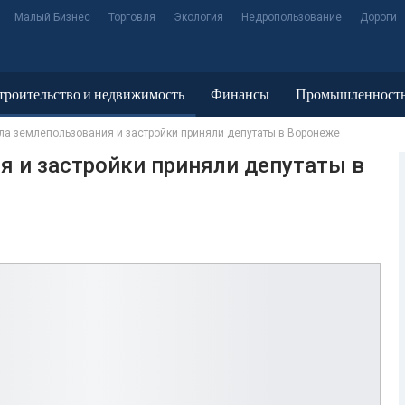
Малый Бизнес
Торговля
Экология
Недропользование
Дороги
троительство и недвижимость
Финансы
Промышленност
ла землепользования и застройки приняли депутаты в Воронеже
я и застройки приняли депутаты в