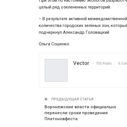
При этом по настоянию экологов разработч
целый ряд озелененных территорий.
– В результате активной межведомственно
количества городских зеленых зон, которые
подчеркнул Александр Головацкий.
Ольга Сошенко
Vector
755 Posts
0 Co
ПРЕДЫДУЩАЯ СТАТЬЯ
Воронежские власти официально
перенесли сроки проведения
Платоновфеста